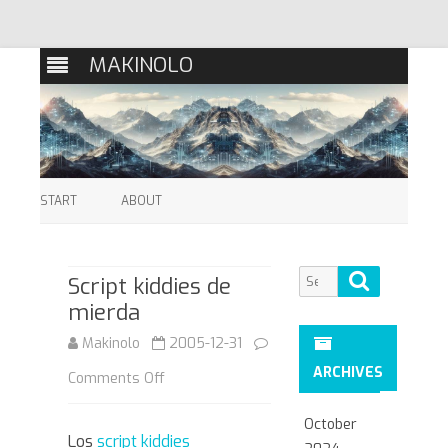
MAKINOLO
Skip
to
START
ABOUT
content
Search
Search
Script kiddies de
for:
mierda
Makinolo
2005-12-31
ARCHIVES
on
Comments Off
Script
October
Los
script kiddies
kiddies