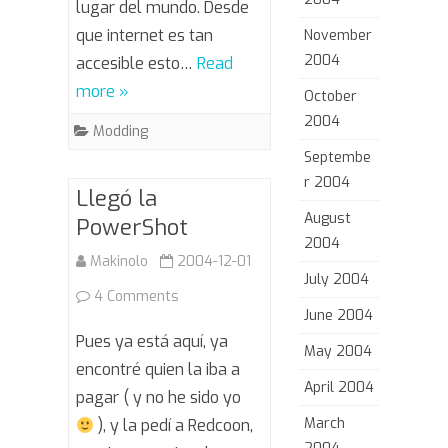
lugar del mundo. Desde
que internet es tan
November
2004
accesible esto…
Read
more »
October
2004
Modding
Septembe
r 2004
Llegó la
August
PowerShot
2004
Makinolo
2004-12-01
July 2004
on
4 Comments
June 2004
Llegó
Pues ya está aquí, ya
May 2004
la
encontré quien la iba a
April 2004
pagar ( y no he sido yo
PowerShot
March
), y la pedí a Redcoon,