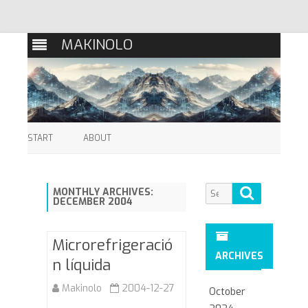
MAKINOLO
Skip
to
START
ABOUT
content
Search
Search
MONTHLY ARCHIVES:
DECEMBER 2004
for:
Microrefrigeració
ARCHIVES
n líquida
Makinolo
2004-12-27
October