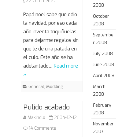
on
2 Comments
2008
Armado
Papá noel sabe que odio
October
y
la navidad, por eso cada
2008
año inventa triquiñuelas
peligroso
Septembe
para dejarme regalos sin
r 2008
que le de una patada en
July 2008
el culo. Este año se ha
June 2008
adelantado…
Read more
»
April 2008
General
,
Modding
March
2008
February
Pulido acabado
2008
Makinolo
2004-12-12
November
on
14 Comments
2007