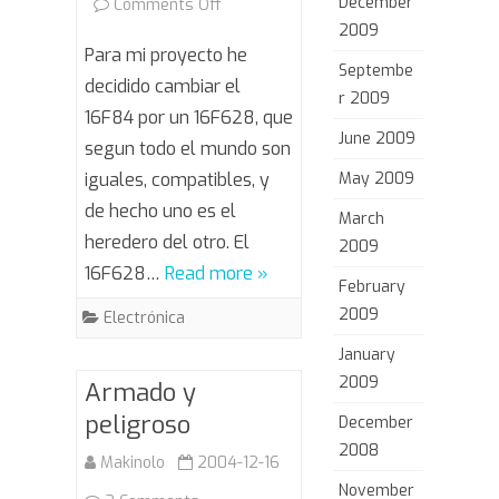
December
on
Comments Off
2009
E
Para mi proyecto he
Septembe
lo
decidido cambiar el
r 2009
16F84 por un 16F628, que
mismo,
June 2009
segun todo el mundo son
pero
iguales, compatibles, y
May 2009
no
de hecho uno es el
March
e
heredero del otro. El
2009
16F628…
Read more »
igua
February
2009
Electrónica
January
2009
Armado y
peligroso
December
2008
Makinolo
2004-12-16
November