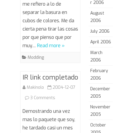
r 2006
reciclador
me refiero a lo de
separar la basura en
August
cubos de colores. Me da
2006
cierta pena tirar las cosas
July 2006
por que pienso que por
April 2006
muy…
Read more »
March
Modding
2006
February
IR link completado
2006
Makinolo
2004-12-07
December
2005
on
3 Comments
November
IR
Demostrando una vez
2005
link
mas lo paquete que soy,
October
he tardado casi un mes
completado
2005