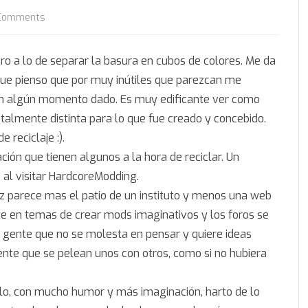
on
Comments
Nuevo
ero a lo de separar la basura en cubos de colores. Me da
reciclador
 que pienso que por muy inútiles que parezcan me
en algún momento dado. Es muy edificante ver como
totalmente distinta para lo que fue creado y concebido.
 reciclaje :).
ión que tienen algunos a la hora de reciclar. Un
 al visitar HardcoreModding.
 parece mas el patio de un instituto y menos una web
e en temas de crear mods imaginativos y los foros se
 gente que no se molesta en pensar y quiere ideas
ente que se pelean unos con otros, como si no hubiera
lo, con mucho humor y más imaginación, harto de lo