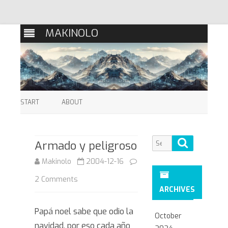
MAKINOLO
Skip
to
START
ABOUT
content
Search
Search
Armado y peligroso
for:
Makinolo
2004-12-16
on
2 Comments
ARCHIVES
Armado
Papá noel sabe que odio la
y
October
navidad, por eso cada año