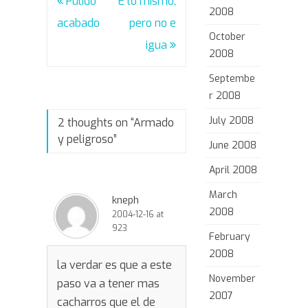
Post
Pulido
E lo mismo,
2008
navigation
acabado
pero no e
October
igua
2008
Septembe
r 2008
July 2008
2 thoughts on “
Armado
y peligroso
”
June 2008
April 2008
March
kneph
2008
2004-12-16 at
923
February
2008
la verdar es que a este
November
paso va a tener mas
2007
cacharros que el de