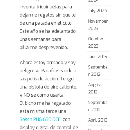
2024
peligroso
inventa triquiñuelas para
July 2024
dejarme regalos sin que le
November
de una patada en el culo.
2023
Este año se ha adelantado
unas semanas para
October
2023
pillarme desprevenido.
June 2016
Ahora estoy armado y soy
Septembe
peligroso. Parafraseando a
r 2012
las pelis de acción: Tengo
August
una pistola de aire caliente,
2012
y NO se como usarla.
Septembe
El bicho me ha regalado
r 2010
esta misma tarde una
Bosch PHG 630 DCE
, con
April 2010
display digital de control de