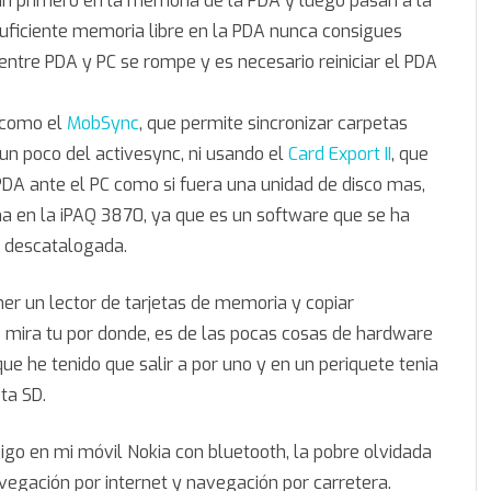
ian primero en la memoria de la PDA y luego pasan a la
s suficiente memoria libre en la PDA nunca consigues
 entre PDA y PC se rompe y es necesario reiniciar el PDA
s como el
MobSync
, que permite sincronizar carpetas
un poco del activesync, ni usando el
Card Export II
, que
 PDA ante el PC como si fuera una unidad de disco mas,
na en la iPAQ 3870, ya que es un software que se ha
 descatalogada.
er un lector de tarjetas de memoria y copiar
o mira tu por donde, es de las pocas cosas de hardware
ue he tenido que salir a por uno y en un periquete tenia
eta SD.
igo en mi móvil Nokia con bluetooth, la pobre olvidada
avegación por internet y navegación por carretera.