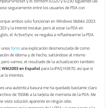
CompeGPSPocket y el tomtom 6.020 y 6.030 siguiendo las
moso seguramente entre los usuarios de PDA con
porque ambos solo funcionan en Windows Mobile 2003.
3 y la intenté instalar, pero al estar la PDA en
Inglés, el ActiveSync se negaba a reflashearme la PDA.
e unos
foros
una explicación desmenuzada de como
ación de idioma y de hecho, saltándose al mismo
s, pero vamos, el resultado de la actualización también
E WM2003 en Español
para la iPAQ H3870, así que si
ue lo intentes.
 es una auténtica basura me ha quedado bastante claro
archivo de 150Mb a la tarjeta de memoria de la PDA. Me
 he visto solución aparente en ningún sitio.