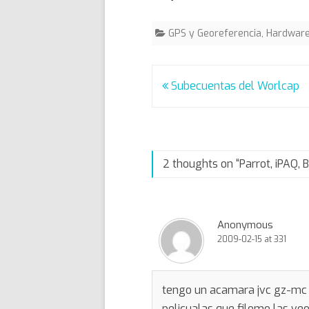
GPS y Georeferencia
,
Hardware
Post
Subecuentas del Worlcap
navigation
2 thoughts on “
Parrot, iPAQ, 
Anonymous
2009-02-15 at 331
tengo un acamara jvc gz-mc 
pelicualas que filomo las ve