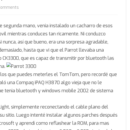
on
Comments
Parrot,
e segunda mano, venia instalado un cacharro de esos
iPAQ,
ovil mientras conduces tan ricamente. Ni conduzco
Bluetooth
i nunca, así que bueno, era una sorpresa agradable,
masiado, hasta que vi que el Parrot llevaba una
 CK3300, que es capaz de transmitir por bluetooth las
na.
 los que puedes meterles el TomTom, pero recordé que
ló una Compaq iPAQ H3870 algo vieja que no le
que tenia bluetooth y windows mobile 2002 de sistema
klight, simplemente reconectando el cable plano del
 su sitio. Luego intenté instalar algunos parches después
crosoft y aprendí como reflashear la ROM, para mas