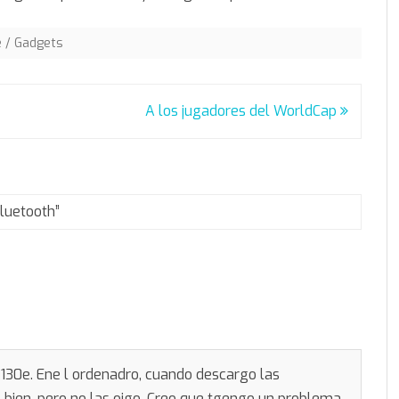
 / Gadgets
A los jugadores del WorldCap
Bluetooth
”
130e. Ene l ordenadro, cuando descargo las
o bien, pero no las oigo. Creo que tgengo un problema