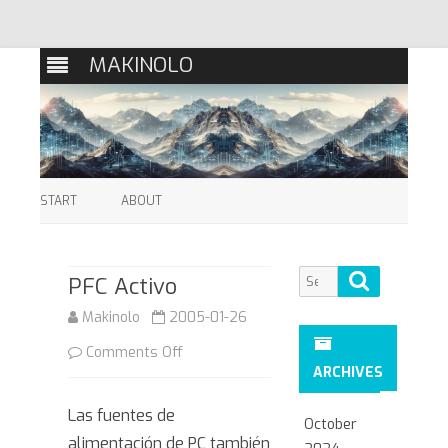
MAKINOLO
Skip
to
START
ABOUT
content
Search
Search
PFC Activo
for:
Makinolo
2005-01-26
on
Comments Off
ARCHIVES
PFC
Las fuentes de
Activo
October
alimentación de PC también