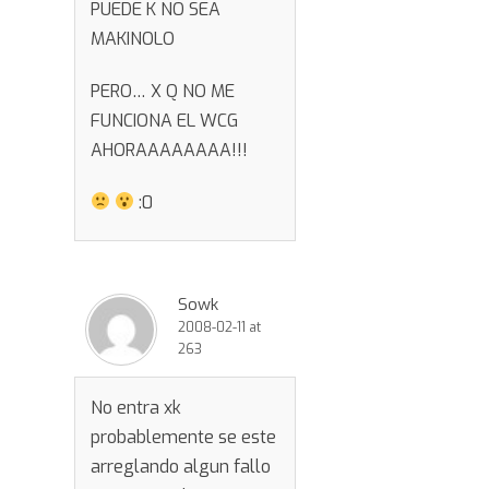
PUEDE K NO SEA
MAKINOLO
PERO… X Q NO ME
FUNCIONA EL WCG
AHORAAAAAAAA!!!
:0
Sowk
2008-02-11 at
263
No entra xk
probablemente se este
arreglando algun fallo