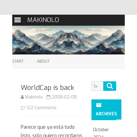
MAKINOLO
Skip
to
START
ABOUT
content
Search
Search
WorldCap is back
for:
Makinolo
2008-02-08
on
122 Comments
ARCHIVES
WorldCap
Parece que ya está todo
is
October
listo, solo quiero recordaros