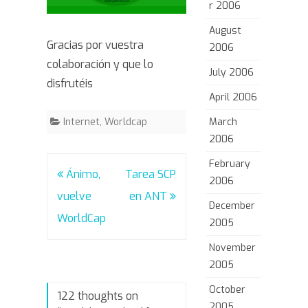
r 2006
August
Gracias por vuestra
2006
colaboración y que lo
July 2006
disfrutéis
April 2006
Internet
,
Worldcap
March
2006
February
Post
Ánimo,
Tarea SCP
2006
navigation
vuelve
en ANT
December
WorldCap
2005
November
2005
October
122 thoughts on
2005