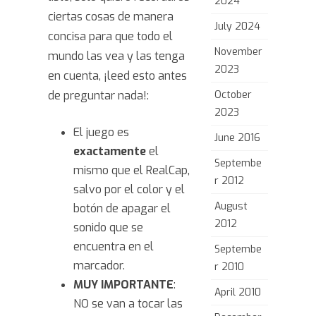
2024
back
ciertas cosas de manera
July 2024
concisa para que todo el
November
mundo las vea y las tenga
2023
en cuenta, ¡leed esto antes
de preguntar nada!:
October
2023
El juego es
June 2016
exactamente
el
Septembe
mismo que el RealCap,
r 2012
salvo por el color y el
August
botón de apagar el
2012
sonido que se
encuentra en el
Septembe
marcador.
r 2010
MUY IMPORTANTE
:
April 2010
NO se van a tocar las