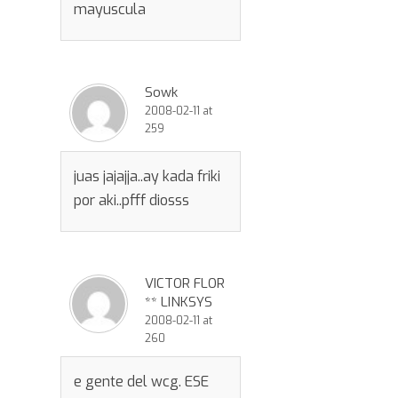
mayuscula
Sowk
2008-02-11 at
259
juas jajajja..ay kada friki
por aki..pfff diosss
VICTOR FLOR
** LINKSYS
2008-02-11 at
260
e gente del wcg. ESE