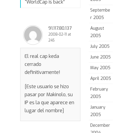
“
WorldCap is back
”
Septembe
r 2005
91.117.80.137
August
2008-02-11 at
2005
245
July 2005
El real cap keda
June 2005
cerrado
May 2005
definitivamente!
April 2005
[Este usuario se hizo
February
pasar por Makinolo, su
2005
IP es la que aparece en
January
lugar del nombre]
2005
December
2004