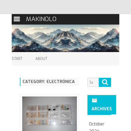
MAKINOLO
Skip
to
START
ABOUT
content
Search
Search
CATEGORY:
ELECTRÓNICA
for:
ARCHIVES
October