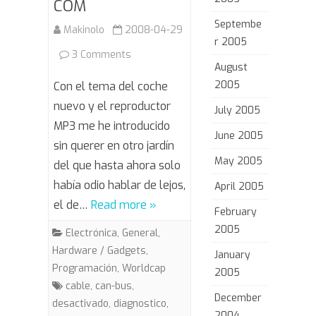
COM
Septembe
Makinolo
2008-04-29
r 2005
on
3 Comments
August
CAN-
2005
Con el tema del coche
BUS
nuevo y el reproductor
July 2005
MP3 me he introducido
y
June 2005
sin querer en otro jardín
VAG-
May 2005
del que hasta ahora solo
COM
había odio hablar de lejos,
April 2005
el de…
Read more »
February
2005
Electrónica
,
General
,
Hardware / Gadgets
,
January
Programación
,
Worldcap
2005
cable
,
can-bus
,
December
desactivado
,
diagnostico
,
2004