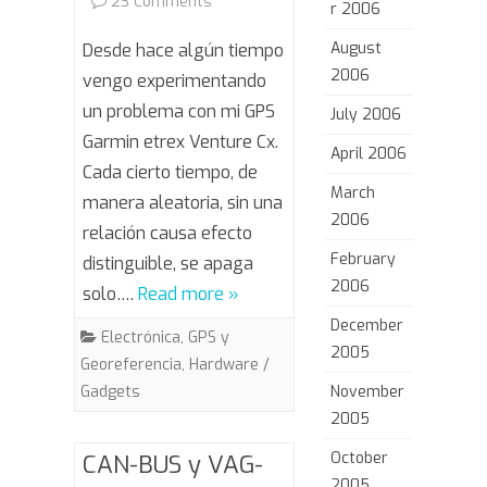
on
23 Comments
r 2006
Garmin
August
Desde hace algún tiempo
2006
al
vengo experimentando
un problema con mi GPS
July 2006
desnudo
Garmin etrex Venture Cx.
April 2006
Cada cierto tiempo, de
March
manera aleatoria, sin una
2006
relación causa efecto
February
distinguible, se apaga
2006
solo….
Read more »
December
Electrónica
,
GPS y
2005
Georeferencia
,
Hardware /
November
Gadgets
2005
October
CAN-BUS y VAG-
2005