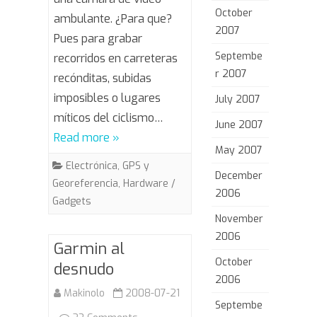
mera
October
ambulante. ¿Para que?
2007
Pues para grabar
Septembe
recorridos en carreteras
r 2007
recónditas, subidas
imposibles o lugares
July 2007
míticos del ciclismo…
June 2007
Read more »
May 2007
Electrónica
,
GPS y
December
Georeferencia
,
Hardware /
2006
Gadgets
November
2006
Garmin al
October
desnudo
2006
Makinolo
2008-07-21
Septembe