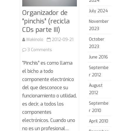
2024
July 2024
Organizador de
“pinchis” (recicla
November
CDs parte III)
2023
October
Makinolo
2012-09-21
2023
on
3 Comments
June 2016
Organizador
“Pinchis” es como llama
Septembe
de
el bicho a todo
r 2012
componente electrónico
“pinchis”
August
del que desconoce su
(recicla
2012
funcionamiento o utilidad,
CDs
Septembe
es decir, a todos los
r 2010
parte
componentes
electrónicos. Cuando uno
April 2010
III)
no es un profesional…