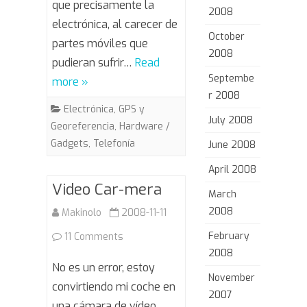
que precisamente la
2008
electrónica, al carecer de
October
partes móviles que
2008
pudieran sufrir…
Read
Septembe
more »
r 2008
Electrónica
,
GPS y
July 2008
Georeferencia
,
Hardware /
Gadgets
,
Telefonía
June 2008
April 2008
Video Car-mera
March
2008
Makinolo
2008-11-11
February
on
11 Comments
2008
Video
No es un error, estoy
November
Car-
convirtiendo mi coche en
2007
una cámara de vídeo