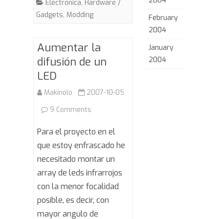
2004
Electrónica
,
Hardware /
Gadgets
,
Modding
February
2004
Aumentar la
January
difusión de un
2004
LED
Makinolo
2007-10-05
on
9 Comments
Aumentar
Para el proyecto en el
la
que estoy enfrascado he
necesitado montar un
difusión
array de leds infrarrojos
de
con la menor focalidad
un
posible, es decir, con
LED
mayor angulo de