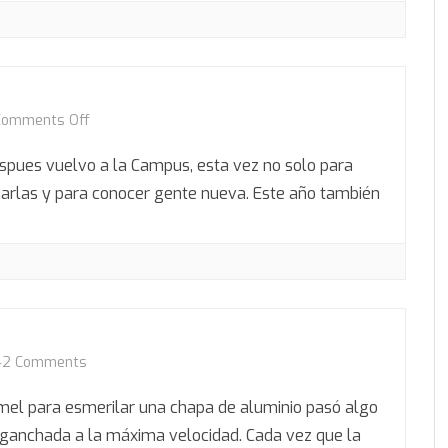
over
on
Comments Off
Campus
espues vuelvo a la Campus, esta vez no solo para
Party
 charlas y para conocer gente nueva. Este año también
2K5
on
42 Comments
Dremel
emel para esmerilar una chapa de aluminio pasó algo
al
nganchada a la máxima velocidad. Cada vez que la