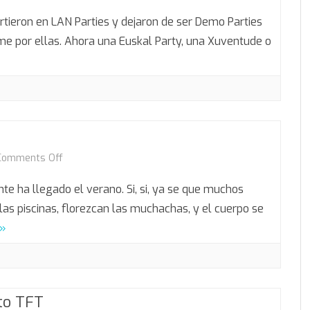
Assembly
rtieron en LAN Parties y dejaron de ser Demo Parties
2004
e por ellas. Ahora una Euskal Party, una Xuventude o
on
Comments Off
Llegó
 ha llegado el verano. Si, si, ya se que muchos
el
las piscinas, florezcan las muchachas, y el cuerpo se
 »
verano
to TFT