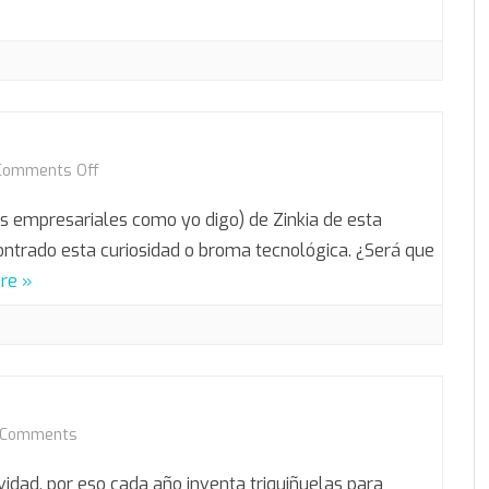
quirófano
on
Comments Off
El
s empresariales como yo digo) de Zinkia de esta
nuevo
trado esta curiosidad o broma tecnológica. ¿Será que
re »
Duron
on
 Comments
Armado
vidad, por eso cada año inventa triquiñuelas para