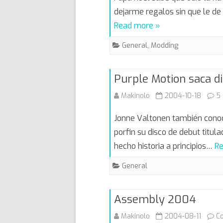
dejarme regalos sin que le de
Read more »
General
,
Modding
Purple Motion saca d
Makinolo
2004-10-18
5
Jonne Valtonen también conoc
porfin su disco de debut titul
hecho historia a principios…
Re
General
Assembly 2004
Makinolo
2004-08-11
C