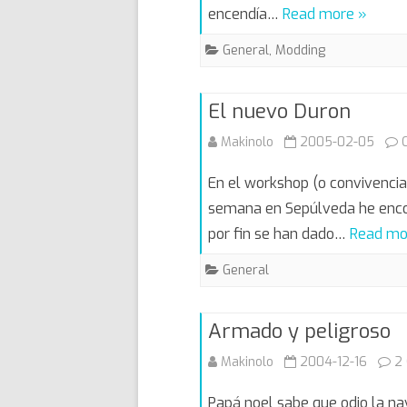
encendía…
Read more »
General
,
Modding
El nuevo Duron
Makinolo
2005-02-05
En el workshop (o convivencia
semana en Sepúlveda he encon
por fin se han dado…
Read mo
General
Armado y peligroso
Makinolo
2004-12-16
2
Papá noel sabe que odio la na