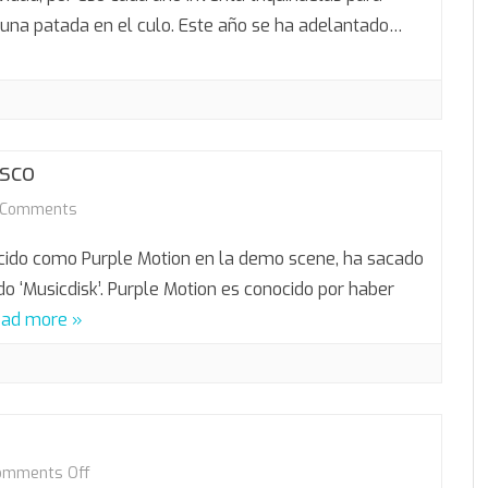
y
 una patada en el culo. Este año se ha adelantado…
peligroso
isco
on
 Comments
Purple
ido como Purple Motion en la demo scene, ha sacado
Motion
ado ‘Musicdisk’. Purple Motion es conocido por haber
ad more »
saca
disco
on
omments Off