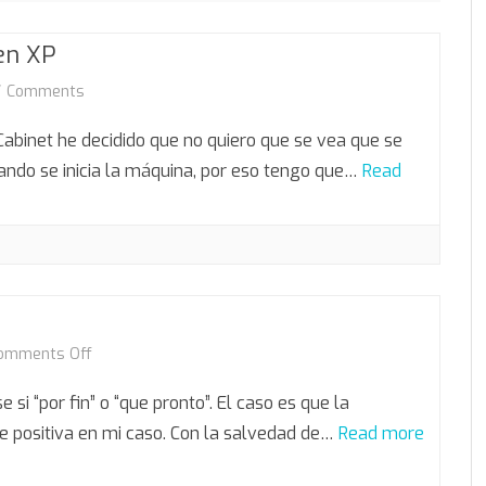
en XP
on
7 Comments
Cambiar
abinet he decidido que no quiero que se vea que se
bootscreen
ndo se inicia la máquina, por eso tengo que…
Read
en
XP
on
omments Off
The
si “por fin” o “que pronto”. El caso es que la
party
e positiva en mi caso. Con la salvedad de…
Read more
is