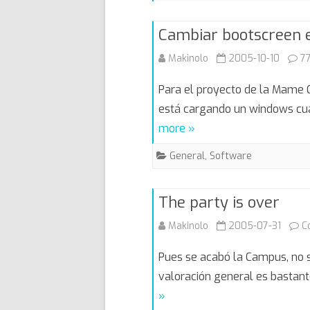
Cambiar bootscreen 
Makinolo
2005-10-10
7
Para el proyecto de la Mame C
está cargando un windows cua
more »
General
,
Software
The party is over
Makinolo
2005-07-31
C
Pues se acabó la Campus, no se 
valoración general es bastant
»