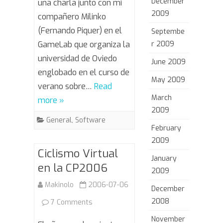
UniOvi
December
una charla junto con mi
2009
compañero Milinko
(Fernando Piquer) en el
Septembe
GameLab que organiza la
r 2009
universidad de Oviedo
June 2009
englobado en el curso de
May 2009
verano sobre…
Read
March
more »
2009
General
,
Software
February
2009
Ciclismo Virtual
January
en la CP2006
2009
Makinolo
2006-07-06
December
2008
on
7 Comments
Ciclismo
November