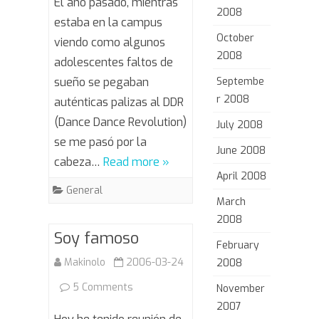
El año pasado, mientras
2008
Virtual
estaba en la campus
October
viendo como algunos
en
2008
adolescentes faltos de
la
sueño se pegaban
Septembe
CP2006
r 2008
auténticas palizas al DDR
(Dance Dance Revolution)
July 2008
se me pasó por la
June 2008
cabeza…
Read more »
April 2008
General
March
2008
Soy famoso
February
Makinolo
2006-03-24
2008
on
5 Comments
November
2007
Soy