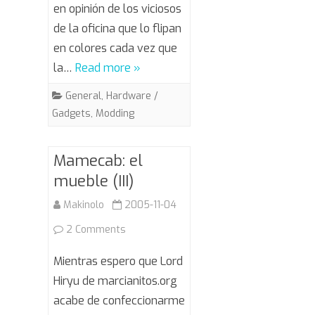
en opinión de los viciosos
de la oficina que lo flipan
en colores cada vez que
la…
Read more »
General
,
Hardware /
Gadgets
,
Modding
Mamecab: el
mueble (III)
Makinolo
2005-11-04
on
2 Comments
Mamecab:
Mientras espero que Lord
el
Hiryu de marcianitos.org
acabe de confeccionarme
mueble