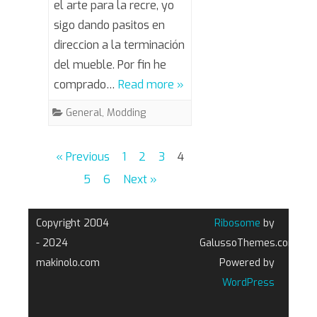
el arte para la recre, yo
(III)
sigo dando pasitos en
direccion a la terminación
del mueble. Por fin he
comprado…
Read more »
General
,
Modding
Posts
« Previous
1
2
3
4
pagination
5
6
Next »
Copyright 2004
Ribosome
by
- 2024
GalussoThemes.com
makinolo.com
Powered by
WordPress