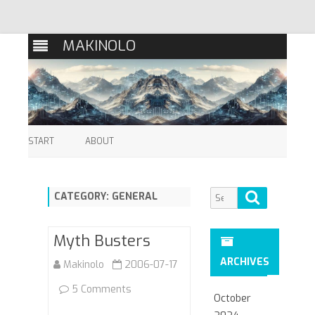
MAKINOLO
Skip
to
START
ABOUT
content
Search
Search
CATEGORY:
GENERAL
for:
Myth Busters
ARCHIVES
Makinolo
2006-07-17
on
5 Comments
October
Myth