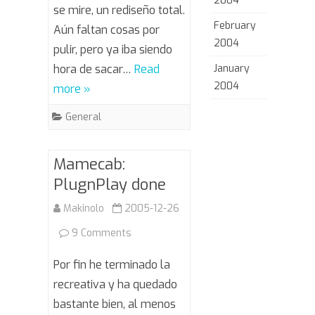
2004
se mire, un rediseño total.
February
Aún faltan cosas por
2004
pulir, pero ya iba siendo
hora de sacar…
Read
January
2004
more »
General
Mamecab:
PlugnPlay done
Makinolo
2005-12-26
on
9 Comments
Mamecab:
Por fin he terminado la
PlugnPlay
recreativa y ha quedado
bastante bien, al menos
done