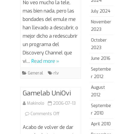
2024
No veo mucho la tele,
Busters
mas bien nada, pero las
July 2024
bondades del emule me
November
han llevado a descubrir, o
2023
mejor dicho a redescubrir
October
un programa del
2023
Discovery Channel que
June 2016
vi…
Read more »
Septembe
General
rlv
r 2012
August
Gamelab UniOvi
2012
Makinolo
2006-07-13
Septembe
r 2010
on
Comments Off
Gamelab
April 2010
Acabo de volver de dar