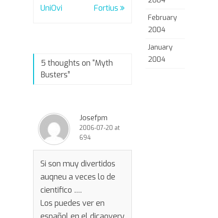
2004
navigation
UniOvi
Fortius
February
2004
January
2004
5 thoughts on “
Myth
Busters
”
Josefpm
2006-07-20 at
694
Si son muy divertidos
auqneu a veces lo de
cientifico ….
Los puedes ver en
español en el dicaovery