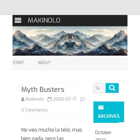
MAKINOLO
Skip
to
START
ABOUT
content
Search
Search
Myth Busters
for:
Makinolo
2006-07-17
on
5 Comments
ARCHIVES
Myth
No veo mucho la tele, mas
Busters
October
bien nada, pero las