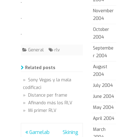
.
November
.
2004
October
.
2004
Septembe
General
rlv
r 2004
August
Related posts
2004
» Sony Vegas y la mala
July 2004
codificaci
» Distance per frame
June 2004
» Afinando más los RLV
May 2004
» Mi primer RLV
April 2004
March
Post
Gamelab
Skining