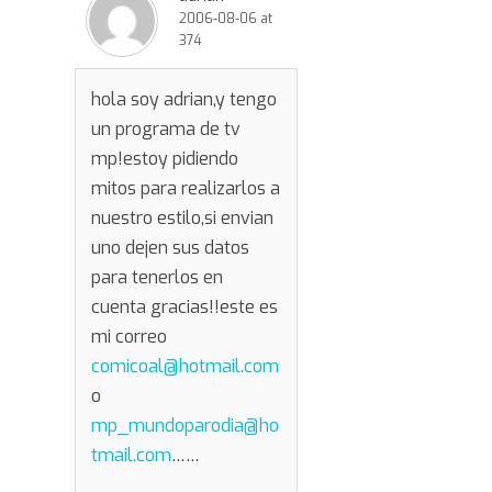
2006-08-06 at
374
hola soy adrian,y tengo
un programa de tv
mp!estoy pidiendo
mitos para realizarlos a
nuestro estilo,si envian
uno dejen sus datos
para tenerlos en
cuenta gracias!!este es
mi correo
comicoal@hotmail.com
o
mp_mundoparodia@ho
tmail.com
……